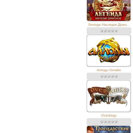
Легенда: Наследие Драко...
Аллоды Онлайн
OverKings