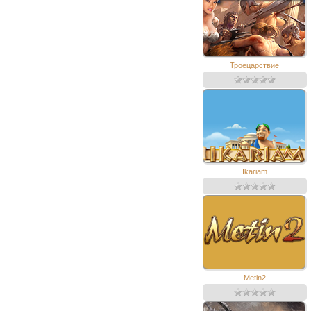
Троецарствие
Ikariam
Metin2