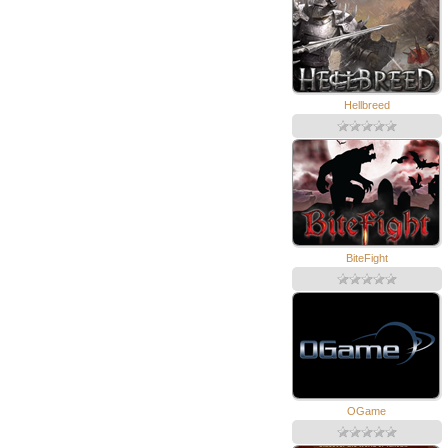
Hellbreed
BiteFight
OGame