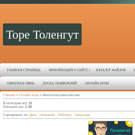
Торе Толенгут
ГЛАВНАЯ СТРАНИЦА
ИНФОРМАЦИЯ О САЙТЕ
КАТАЛОГ ФАЙЛОВ
ОБРАТНАЯ СВЯЗЬ
ДОСКА ОБЪЯВЛЕНИЙ
ОНЛАЙН ИГРЫ
Главная
»
Онлайн игры
» Многопользовательские
В категории игр
:
21
Показано игр
:
1-18
Сортировать по
:
Дате
·
Названию
·
Рейтингу
·
Запускам