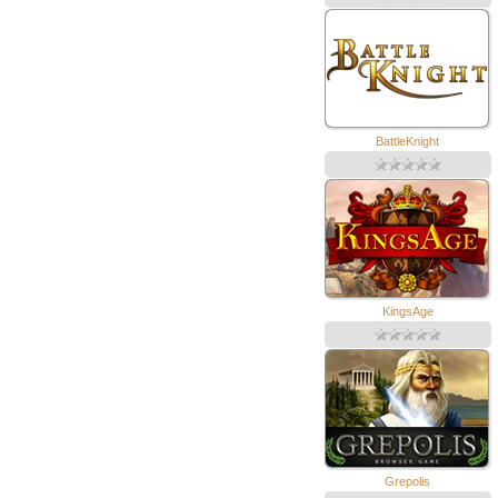
BattleKnight
KingsAge
Grepolis