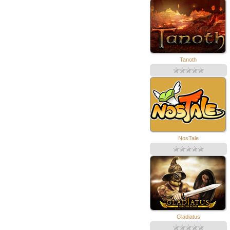
Tanoth
NosTale
Gladiatus