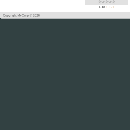
1-18
19-21
Copyright MyCorp © 2026