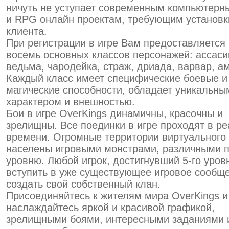
ничуть не уступает современным компьютерн
и RPG онлайн проектам, требующим установк
клиента.
При регистрации в игре Вам предоставляется
восемь основных классов персонажей: ассасин
ведьма, чародейка, страж, дриада, варвар, а
Каждый класс имеет специфические боевые и
магические способности, обладает уникальны
характером и внешностью.
Бои в игре OverKings динамичны, красочны и
зрелищны. Все поединки в игре проходят в р
времени. Огромные территории виртуального
населены игровыми монстрами, различными п
уровню. Любой игрок, достигнувший 5-го уров
вступить в уже существующее игровое сообщ
создать свой собственный клан.
Присоединяйтесь к жителям мира OverKings и
наслаждайтесь яркой и красивой графикой,
зрелищными боями, интересными заданиями 