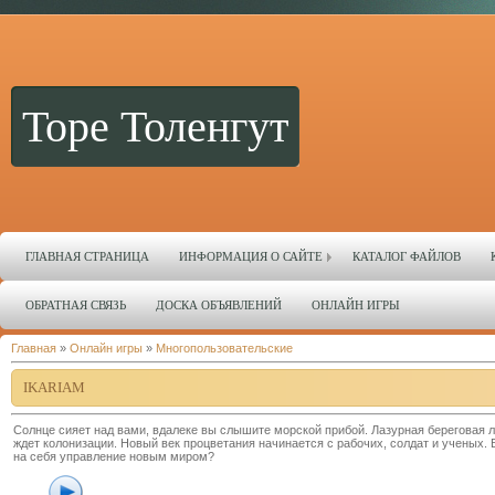
Торе Толенгут
ГЛАВНАЯ СТРАНИЦА
ИНФОРМАЦИЯ О САЙТЕ
КАТАЛОГ ФАЙЛОВ
ОБРАТНАЯ СВЯЗЬ
ДОСКА ОБЪЯВЛЕНИЙ
ОНЛАЙН ИГРЫ
Главная
»
Онлайн игры
»
Многопользовательские
IKARIAM
Солнце сияет над вами, вдалеке вы слышите морской прибой. Лазурная береговая л
ждет колонизации. Новый век процветания начинается с рабочих, солдат и ученых. 
на себя управление новым миром?