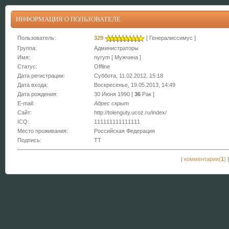
ИНФОРМАЦИЯ О ПОЛЬЗОВАТЕЛЕ
Пользователь:
329
[ Генералиссимус ]
Группа:
Администраторы
Имя:
nyrym [ Мужчина ]
Статус:
Offline
Дата регистрации:
Суббота, 11.02.2012, 15:18
Дата входа:
Воскресенье, 19.05.2013, 14:49
Дата рождения:
30 Июня 1990 [
36
Рак ]
E-mail:
Адрес скрыт
Сайт:
http://tolenguty.ucoz.ru/index/
ICQ:
111111111111111
Место проживания:
Российская Федерация
Подпись:
TT
|
комментарии(
1
)