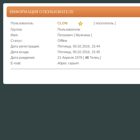
ИНФОРМАЦИЯ О ПОЛЬЗОВАТЕЛЕ
Пользователь:
CLON
[ посетитель ]
Группа:
Пользователи
Имя:
Петрович [ Мужчина ]
Статус:
Offline
Дата регистрации:
Пятница, 05.02.2016, 15:44
Дата входа:
Пятница, 05.02.2016, 15:45
Дата рождения:
21 Апреля 1978 [
48
Телец ]
E-mail:
Адрес скрыт